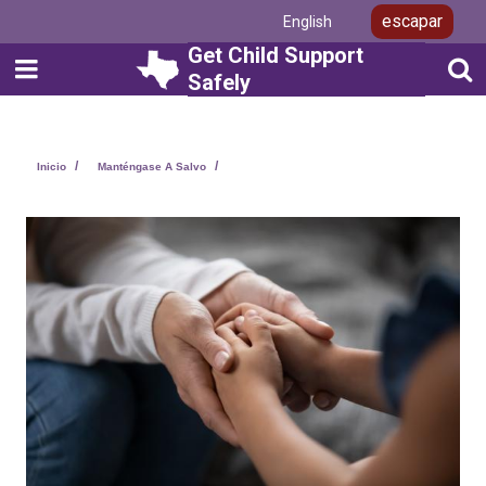
Pasar
escapar
English
al
contenido
Get Child Support
principal
Safely
Layout
Inicio
Manténgase A Salvo
Canvas